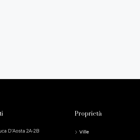
ti
Proprietà
uca D’Aosta 2A-2B
Ville