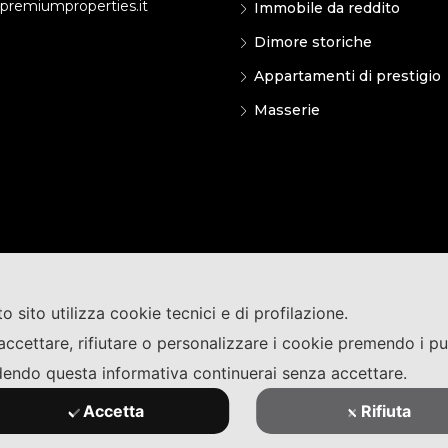
premiumproperties.it
Immobile da reddito
Dimore storiche
Appartamenti di prestigio
Masserie
o sito utilizza cookie tecnici e di profilazione.
accettare, rifiutare o personalizzare i cookie premendo i pu
endo questa informativa continuerai senza accettare.
Accetta
Rifiuta
riservati | P. IVA 05033130757 REA N. LE - 337124 pec: premiumpr