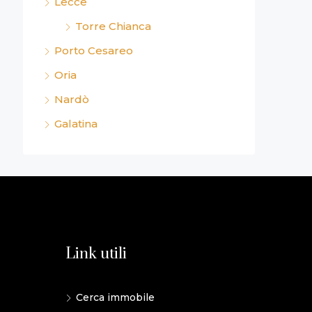
Lecce
Torre Chianca
Porto Cesareo
Oria
Nardò
Galatina
Link utili
Cerca immobile