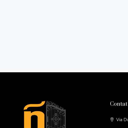
Contat
Via D