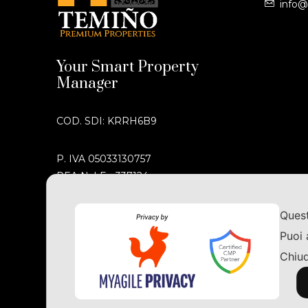
info@
Your Smart Property
Manager
COD. SDI: KRRH6B9
P. IVA 05033130757
REA N. LE - 337124
pec:
premiumproperties@pec.it
Quest
Puoi 
Chiud
© Temiño Premium Properties | Tutti i diritti sono 