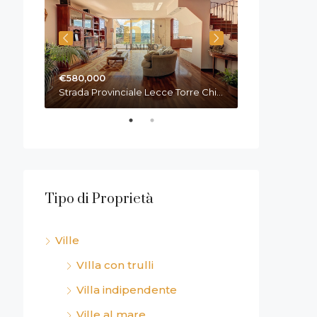
€430,000
Italia
Via Gentiluomo,
€580,000
Strada Provinciale Lecce Torre Chianca, 73100 Lecce, LE, Italia
Tipo di Proprietà
Ville
VIlla con trulli
Villa indipendente
Ville al mare