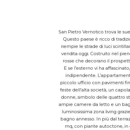
San Pietro Vernotico trova le su
Questo paese è ricco di tradizio
riempie le strade di luci scintil
vendita oggi. Costruito nel pien
rosse che decorano il prospetto
E se l’esterno vi ha affascinat
indipendente. L’appartamento 
piccolo ufficio con pavimenti fi
feste dell’alta società, un capo
donne, simbolo delle quattro s
ampie camere da letto e un bagno
luminosissima zona living grazie
bagno annesso. In più dal terraz
mq, con piante autoctone, in 