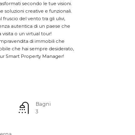
rasformati secondo le tue visioni.
 soluzioni creative e funzionali.
ruscio del vento tra gli ulivi,
ssenza autentica di un paese che
isita o un virtual tour!
ompravendita di immobili che
mmobile che hai sempre desiderato,
our Smart Property Manager!
Bagni
3
terna