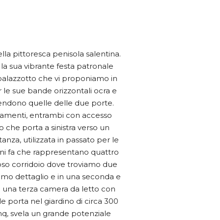
la pittoresca penisola salentina.
e la sua vibrante festa patronale
il palazzotto che vi proponiamo in
r le sue bande orizzontali ocra e
prendono quelle delle due porte.
partamenti, entrambi con accesso
 che porta a sinistra verso un
nza, utilizzata in passato per le
anni fa che rappresentano quattro
oso corridoio dove troviamo due
nimo dettaglio e in una seconda e
 ad una terza camera da letto con
e porta nel giardino di circa 300
mq, svela un grande potenziale