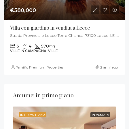
€580,000
Villa con giardino in vendita a Lecce
Strada Provinciale Lecce Torre Chianca, 73100 Lecce, LE, Italia
3
4
570
mq
VILLE IN CAMPAGNA, VILLE
Temiño Premium Properties
2 anni ago
Annunci in primo piano
DITA
IN PRIMO PIANO
IN VENDITA
IN 