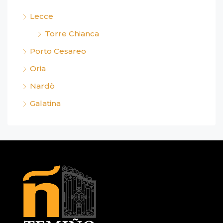
Lecce
Torre Chianca
Porto Cesareo
Oria
Nardò
Galatina