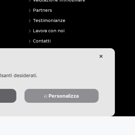
Valutazione immobiliare
Partners
Testimonianze
Lavora con noi
Contatti
Privacy Policy
✕
Cookie policy
lsanti desiderati.
Personalizza
operties@pec.it