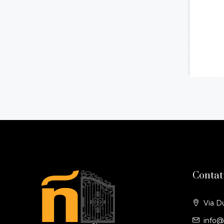
Contat
Via D
info@