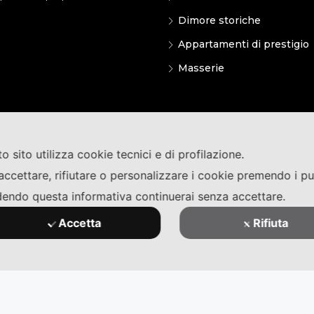
Dimore storiche
Appartamenti di prestigio
Masserie
o sito utilizza cookie tecnici e di profilazione.
accettare, rifiutare o personalizzare i cookie premendo i pu
endo questa informativa continuerai senza accettare.
Accetta
Rifiuta
riservati | P. IVA 05033130757 REA N. LE - 337124 pec: premiumpr