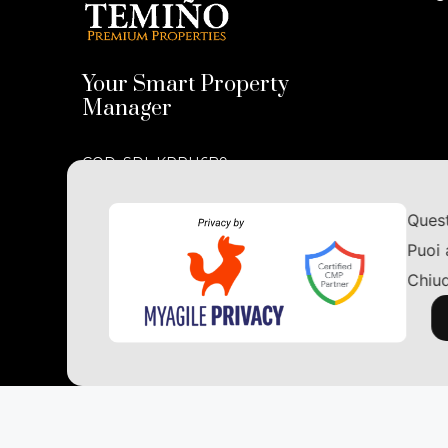
Your Smart Property
Manager
COD. SDI: KRRH6B9
P. IVA 05033130757
Quest
REA N. LE - 337124
Puoi 
pec:
premiumproperties@pec.it
Chiud
© Temiño Premium Properties | Tutti i diritti sono 