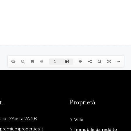
ti
Proprietà
uca D’Aosta 2A-2B
Ville
premiumproperties.it
Immobile da reddito